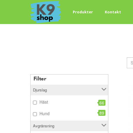
Produkter
Kontakt
Filter
Djurslag
Häst
66
89
Hund
Avgränsning