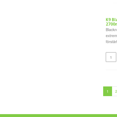
K9 Bl
2700
Blackn
extrem
förstär
från..
1