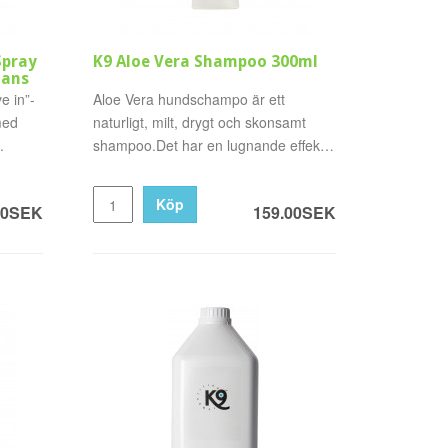
Spray
K9 Aloe Vera Shampoo 300ml
lans
e in”-
Aloe Vera hundschampo är ett
med
naturligt, milt, drygt och skonsamt
.
shampoo.Det har en lugnande effekt
..
Köp
00SEK
159.00SEK