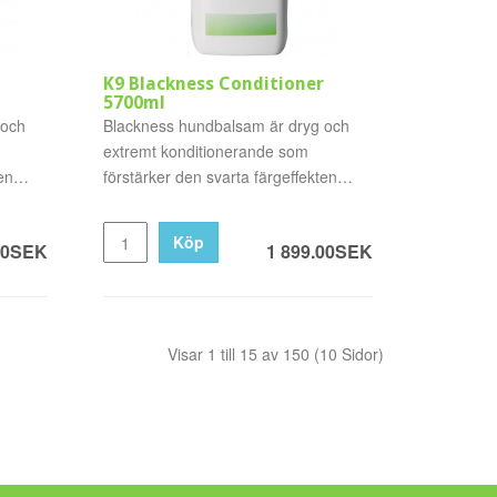
K9 Blackness Conditioner
5700ml
 och
Blackness hundbalsam är dryg och
extremt konditionerande som
en
förstärker den svarta färgeffekten
från..
Köp
00SEK
1 899.00SEK
Visar 1 till 15 av 150 (10 Sidor)