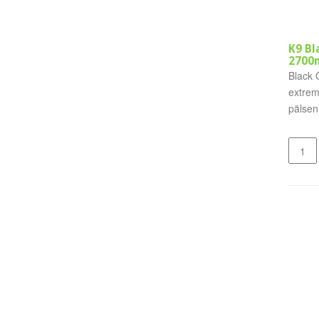
K9 Bl
2700
Black 
extrem
pälsen
Condi.