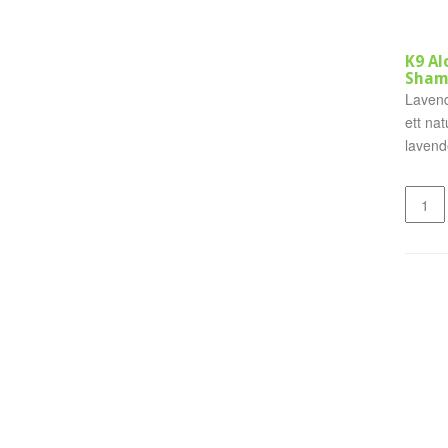
K9 Al
Sham
Lavend
ett nat
lavend