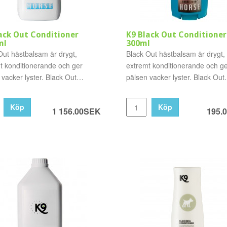
ack Out Conditioner
K9 Black Out Conditioner
ml
300ml
Out hästbalsam är drygt,
Black Out hästbalsam är drygt,
t konditionerande och ger
extremt konditionerande och g
 vacker lyster. Black Out
pälsen vacker lyster. Black Out
.
Condi..
Köp
Köp
1 156.00SEK
195.