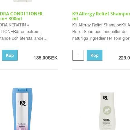
YDRA CONDITIONER
K9 Allergy Relief Shampo
in+ 300ml
ml
DRA KERATIN +
K9 Allergy Relief ShampooK9 A
TIONERär en extremt
Relief Shampoo innehåller de
ktande och återställande
naturliga ingredienser som gjort
 som gör päls, man ..
Köp
Köp
185.00SEK
229.