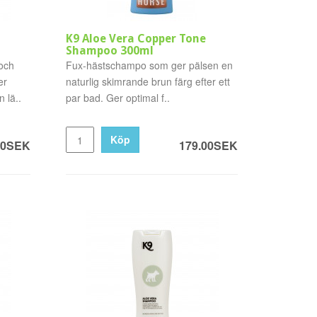
K9 Aloe Vera Copper Tone
Shampoo 300ml
och
Fux-hästschampo som ger pälsen en
er
naturlig skimrande brun färg efter ett
 lä..
par bad. Ger optimal f..
Köp
00SEK
179.00SEK