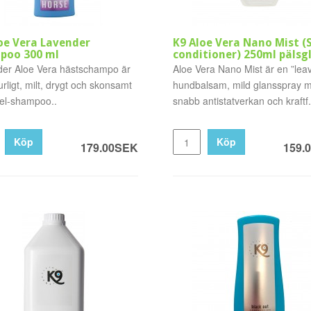
oe Vera Lavender
K9 Aloe Vera Nano Mist (
poo 300 ml
conditioner) 250ml pälsg
er Aloe Vera hästschampo är
Aloe Vera Nano Mist är en ”leav
urligt, milt, drygt och skonsamt
hundbalsam, mild glansspray 
el-shampoo..
snabb antistatverkan och kraftf.
Köp
Köp
179.00SEK
159.