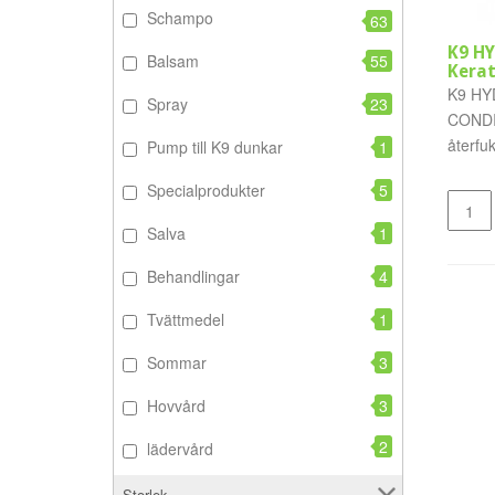
Schampo
63
K9 H
Balsam
55
Kerat
K9 HY
Spray
23
CONDI
återfu
Pump till K9 dunkar
1
balsam
Specialprodukter
5
Salva
1
Behandlingar
4
Tvättmedel
1
Sommar
3
Hovvård
3
2
lädervård
Storlek