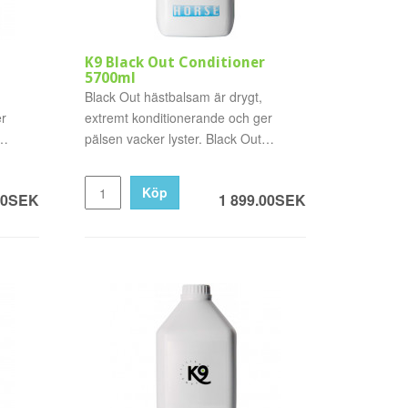
K9 Black Out Conditioner
5700ml
Black Out hästbalsam är drygt,
er
extremt konditionerande och ger
pälsen vacker lyster. Black Out
Condi..
Köp
00SEK
1 899.00SEK