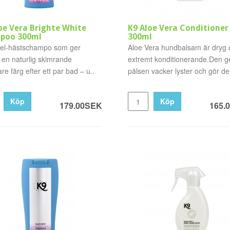
oe Vera Brighte White
K9 Aloe Vera Conditioner
poo 300ml
300ml
el-hästschampo som ger
Aloe Vera hundbalsam är dryg 
 en naturlig skimrande
extremt konditionerande.Den g
sare färg efter ett par bad – u..
pälsen vacker lyster och gör den
Köp
Köp
179.00SEK
165.