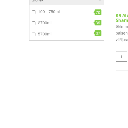
100 - 750ml
70
K9 Al
Sham
2700ml
39
Skimm
pälsen
37
5700ml
vit/lju