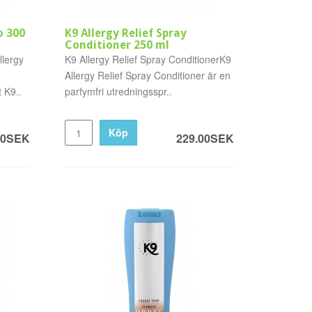
o 300
K9 Allergy Relief Spray
Conditioner 250 ml
llergy
K9 Allergy Relief Spray ConditionerK9
Allergy Relief Spray Conditioner är en
 K9..
parfymfri utredningsspr..
Köp
00SEK
229.00SEK