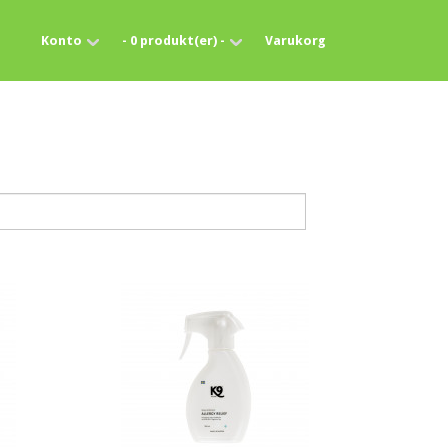
Konto
- 0 produkt(er) -
Varukorg