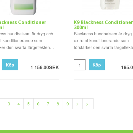
ackness Conditioner
K9 Blackness Conditioner
ml
300ml
ess hundbalsam är dryg och
Blackness hundbalsam är dryg
t konditionerande som
extremt konditionerande som
ker den svarta färgeffekten
förstärker den svarta färgeffekt
från..
Köp
Köp
1 156.00SEK
195.
2
3
4
5
6
7
8
9
>
>|