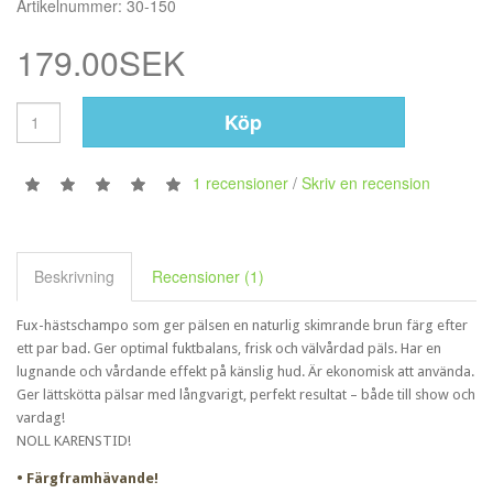
Artikelnummer: 30-150
179.00SEK
Köp
1 recensioner
/
Skriv en recension
Beskrivning
Recensioner (1)
Fux-
hästschampo
som ger pälsen en naturlig skimrande brun färg efter
ett par bad. Ger optimal fuktbalans, frisk och välvårdad päls. Har en
lugnande och vårdande effekt på känslig hud. Är ekonomisk att använda.
Ger lättskötta pälsar med långvarigt, perfekt resultat – både till show och
vardag!
NOLL KARENSTID!
• Färgframhävande!