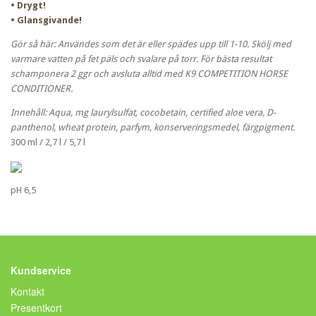
• Drygt!
• Glansgivande!
Gör så här: Användes som det är eller spädes upp till 1-10. Skölj med
varmare vatten på fet päls och svalare på torr. För bästa resultat
schamponera 2 ggr och avsluta alltid med K9 COMPETITION HORSE
CONDITIONER.
Innehåll: Aqua, mg laurylsulfat, cocobetain, certified aloe vera, D-
panthenol, wheat protein, parfym, konserveringsmedel, färgpigment.
300 ml / 2,7 l / 5,7 l
pH 6,5
Kundservice
Kontakt
Presentkort