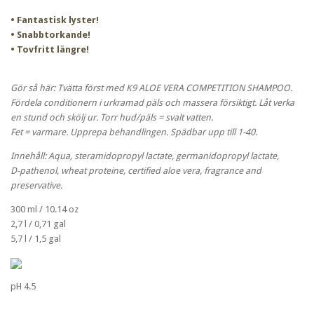
• Fantastisk lyster!
• Snabbtorkande!
• Tovfritt längre!
Gör så här: Tvätta först med K9 ALOE VERA COMPETITION SHAMPOO.
Fördela conditionern i urkramad päls och massera försiktigt. Låt verka
en stund och skölj ur. Torr hud/päls = svalt vatten.
Fet = varmare. Upprepa behandlingen. Spädbar upp till 1-40.
Innehåll: Aqua, steramidopropyl lactate, germanidopropyl lactate,
D-pathenol, wheat proteine, certified aloe vera, fragrance and
preservative.
300 ml / 10.14 oz
2,7 l / 0,71 gal
5,7 l / 1,5 gal
pH 4.5