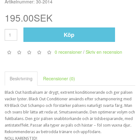
Artikelnummer: 30-2014
195.00SEK
Köp
0 recensioner
/
Skriv en recension
Beskrivning
Recensioner (0)
Black Out hästbalsam är drygt, extremt konditionerande och ger pälsen
vacker lyster. Black Out Conditioner används efter schamponering med
K9 Black Out Schampo och förstärker pälsens naturligt svarta färg. Man
och svans blir lätta att reda ut. Smutsavvisande. Den optimerar volym och
fuktbalans. Den gör pälsen snabbtorkande och är tidsbesparande, med
antistateffekt. Passar alla typer av päls och hästar – föl som vuxna djur.
Rekommenderas av betrodda tränare och uppfödare.
NOLL KARENSTID!