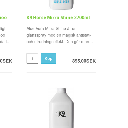
poo
K9 Horse Mirra Shine 2700ml
igt,
Aloe Vera Mirra Shine är en
poo
glansspray med en magisk antistat-
a t..
och utredningseffekt. Den gör man
och..
Köp
00SEK
895.00SEK