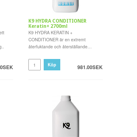
K9 HYDRA CONDITIONER
Keratin+ 2700ml
ett
K9 HYDRA KERATIN +
CONDITIONER är en extremt
..
återfuktande och återställande
balsam som gör päls, ma..
Köp
00SEK
981.00SEK