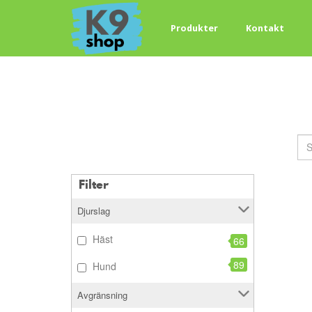
Produkter
Kontakt
Filter
Djurslag
Häst
66
89
Hund
Avgränsning