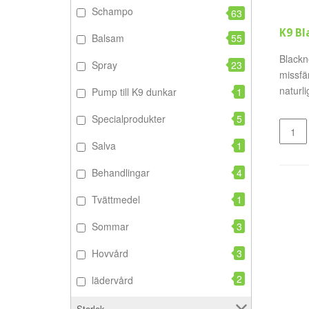
Schampo
63
K9 B
Balsam
55
Blackn
Spray
23
missfä
naturl
Pump till K9 dunkar
1
Specialprodukter
5
Salva
1
Behandlingar
4
Tvättmedel
1
Sommar
3
Hovvård
3
2
lädervård
Storlek