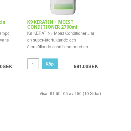
tin+
K9 KERATIN + MOIST
CONDITIONER 2700ml
champo
K9 KERATIN+ Moist Conditioner…är
svans
en super-återfuktande och
.
återställande conditioner med en
blend av..
Köp
00SEK
981.00SEK
Visar 91 till 105 av 150 (10 Sidor)