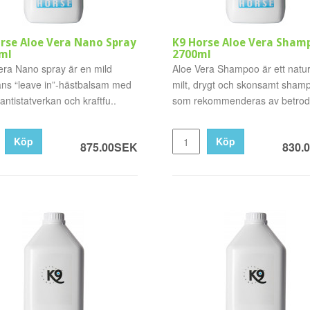
rse Aloe Vera Nano Spray
K9 Horse Aloe Vera Sham
ml
2700ml
era Nano spray är en mild
Aloe Vera Shampoo är ett naturl
ans “leave in”-hästbalsam med
milt, drygt och skonsamt sham
ntistatverkan och kraftfu..
som rekommenderas av betrodd
Köp
Köp
875.00SEK
830.