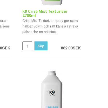
K9 Crisp Mist Texturizer
2700ml
erar
Crisp Mist Texturizer spray ger extra
pälsens
hållbar volym och rätt känsla i sträva
pälsar.Har en antistati..
Köp
00SEK
882.00SEK