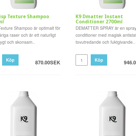
isp Texture Shampoo
K9 Dmatter Instant
ml
Conditioner 2700ml
Texture Shampoo är optimalt för
DEMATTER SPRAY är en spray
riga raser och är ett naturligt
conditioner med magisk antistat
drygt och skonsam..
tovutredande och fuktgivande
effekt.Den..
Köp
Köp
870.00SEK
946.