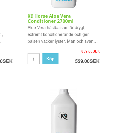
K9 Horse Aloe Vera
Conditioner 2700ml
-
Aloe Vera hästbalsam är drygt,
-,
extremt konditionerande och ger
pälsen vacker lyster. Man och svans
b..
859.00SEK
Köp
00SEK
529.00SEK