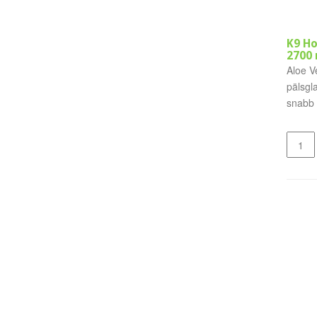
K9 Ho
2700 
Aloe V
pälsgl
snabb a