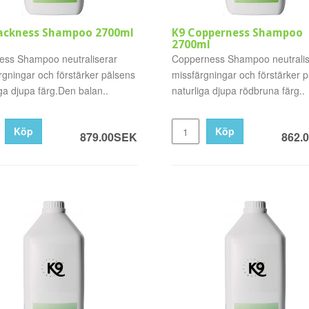
lackness Shampoo 2700ml
K9 Copperness Shampoo
2700ml
ess Shampoo neutraliserar
Copperness Shampoo neutralis
rgningar och förstärker pälsens
missfärgningar och förstärker 
iga djupa färg.Den balan..
naturliga djupa rödbruna färg..
Köp
Köp
879.00SEK
862.