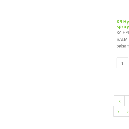
K9 Hy
spray
K9 HY
BALM ä
balsam
tovutre
|<
>
>