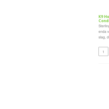
K9 Ho
Condi
Sterli
enda vi
slag, 