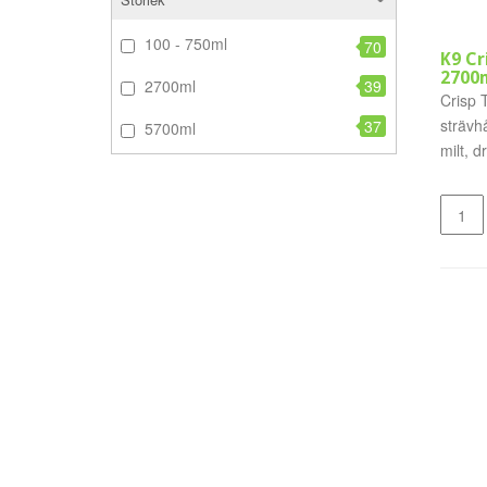
100 - 750ml
70
K9 Cr
2700
2700ml
39
Crisp 
strävhå
37
5700ml
milt, 