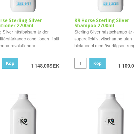
rse Sterling Silver
K9 Horse Sterling Silver
tioner 2700ml
Shampoo 2700ml
ng Silver hästbalsam är den
Sterling Silver hästschampo är 
tförstärkande conditionern i sitt
supereffektivt vitschampo utan
denna revolutionera..
blekmedel med överlägsen reng
Köp
Köp
1 148.00SEK
1 109.