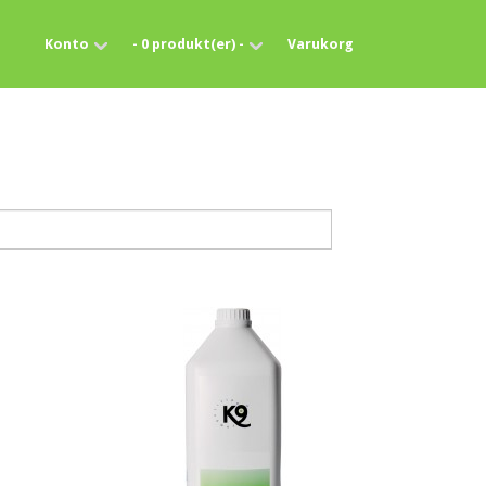
Konto
- 0 produkt(er) -
Varukorg