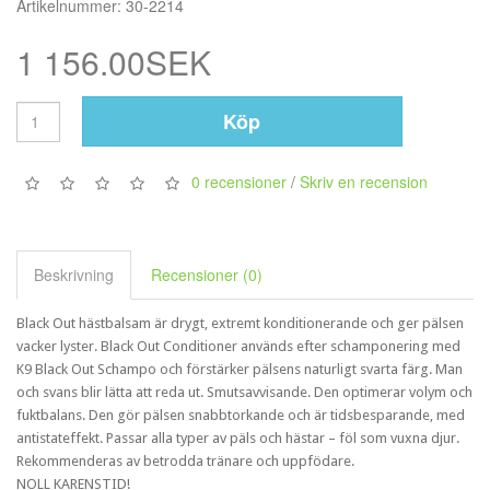
Artikelnummer: 30-2214
1 156.00SEK
Köp
0 recensioner
/
Skriv en recension
Beskrivning
Recensioner (0)
Black Out hästbalsam är drygt, extremt konditionerande och ger pälsen
vacker lyster. Black Out Conditioner används efter schamponering med
K9 Black Out Schampo och förstärker pälsens naturligt svarta färg. Man
och svans blir lätta att reda ut. Smutsavvisande. Den optimerar volym och
fuktbalans. Den gör pälsen snabbtorkande och är tidsbesparande, med
antistateffekt. Passar alla typer av päls och hästar – föl som vuxna djur.
Rekommenderas av betrodda tränare och uppfödare.
NOLL KARENSTID!