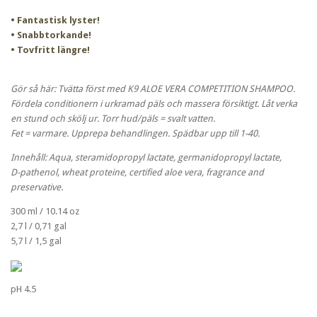
• Fantastisk lyster!
• Snabbtorkande!
• Tovfritt längre!
Gör så här: Tvätta först med K9 ALOE VERA COMPETITION SHAMPOO.
Fördela conditionern i urkramad päls och massera försiktigt. Låt verka
en stund och skölj ur. Torr hud/päls = svalt vatten.
Fet = varmare. Upprepa behandlingen. Spädbar upp till 1-40.
Innehåll: Aqua, steramidopropyl lactate, germanidopropyl lactate,
D-pathenol, wheat proteine, certified aloe vera, fragrance and
preservative.
300 ml / 10.14 oz
2,7 l / 0,71 gal
5,7 l / 1,5 gal
pH 4.5