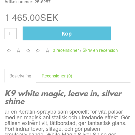
Artikelnummer: 25-6257
1 465.00SEK
Köp
0 recensioner
/
Skriv en recension
Beskrivning
Recensioner (0)
K9 white magic, leave in, silver
shine
är en Keratin-spraybalsam speciellt för vita pälsar
med en magisk antistatisk och utredande effekt. Gör
pälsen extremt vit, lättborstad, ger fantastisk glans.
Förhindrar tovor, slitage, och gör pälsen
smutsavvisande. White Magic Silver Shine ger