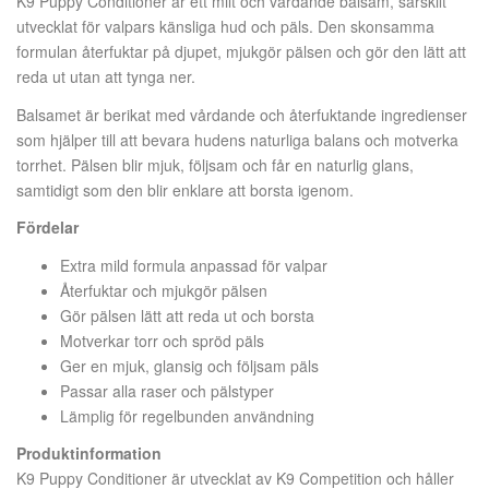
K9 Puppy Conditioner är ett milt och vårdande balsam, särskilt
utvecklat för valpars känsliga hud och päls. Den skonsamma
formulan återfuktar på djupet, mjukgör pälsen och gör den lätt att
reda ut utan att tynga ner.
Balsamet är berikat med vårdande och återfuktande ingredienser
som hjälper till att bevara hudens naturliga balans och motverka
torrhet. Pälsen blir mjuk, följsam och får en naturlig glans,
samtidigt som den blir enklare att borsta igenom.
Fördelar
Extra mild formula anpassad för valpar
Återfuktar och mjukgör pälsen
Gör pälsen lätt att reda ut och borsta
Motverkar torr och spröd päls
Ger en mjuk, glansig och följsam päls
Passar alla raser och pälstyper
Lämplig för regelbunden användning
Produktinformation
K9 Puppy Conditioner är utvecklat av K9 Competition och håller