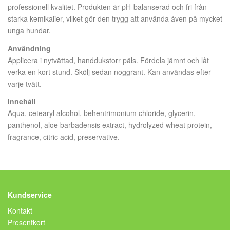
professionell kvalitet. Produkten är pH-balanserad och fri från
starka kemikalier, vilket gör den trygg att använda även på mycket
unga hundar.
Användning
Applicera i nytvättad, handdukstorr päls. Fördela jämnt och låt
verka en kort stund. Skölj sedan noggrant. Kan användas efter
varje tvätt.
Innehåll
Aqua, cetearyl alcohol, behentrimonium chloride, glycerin,
panthenol, aloe barbadensis extract, hydrolyzed wheat protein,
fragrance, citric acid, preservative.
Kundservice
Kontakt
Presentkort