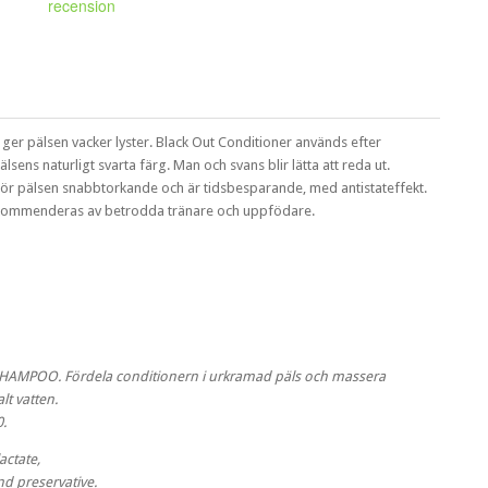
recension
ger pälsen vacker lyster. Black Out Conditioner används efter
ns naturligt svarta färg. Man och svans blir lätta att reda ut.
ör pälsen snabbtorkande och är tidsbesparande, med antistateffekt.
 Rekommenderas av betrodda tränare och uppfödare.
SHAMPOO. Fördela conditionern i urkramad päls och massera
lt vatten.
0.
actate,
nd preservative.