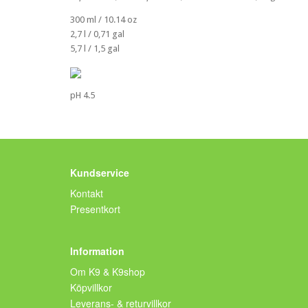
300 ml / 10.14 oz
2,7 l / 0,71 gal
5,7 l / 1,5 gal
pH 4.5
Kundservice
Kontakt
Presentkort
Information
Om K9 & K9shop
Köpvillkor
Leverans- & returvillkor