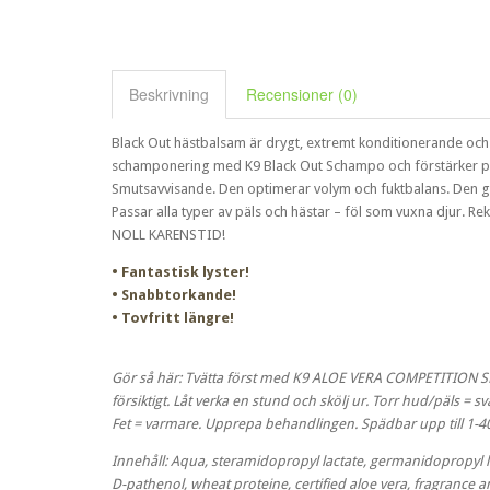
Beskrivning
Recensioner (0)
Black Out hästbalsam är drygt, extremt konditionerande och 
schamponering med K9 Black Out Schampo och förstärker pälse
Smutsavvisande. Den optimerar volym och fuktbalans. Den g
Passar alla typer av päls och hästar – föl som vuxna djur.
NOLL KARENSTID!
• Fantastisk lyster!
• Snabbtorkande!
• Tovfritt längre!
Gör så här: Tvätta först med K9 ALOE VERA COMPETITION 
försiktigt. Låt verka en stund och skölj ur. Torr hud/päls = sva
Fet = varmare. Upprepa behandlingen. Spädbar upp till 1-4
Innehåll: Aqua, steramidopropyl lactate, germanidopropyl l
D-pathenol, wheat proteine, certified aloe vera, fragrance a