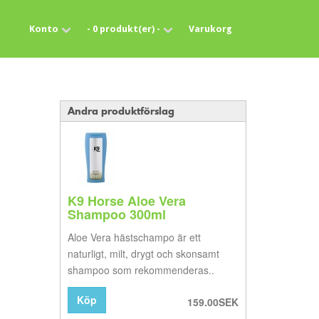
Konto
- 0 produkt(er) -
Varukorg
Andra produktförslag
K9 Horse Aloe Vera
Shampoo 300ml
Aloe Vera hästschampo är ett
naturligt, milt, drygt och skonsamt
shampoo som rekommenderas..
Köp
159.00SEK