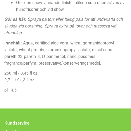
Ger den show-vinnande finish i pälsen som eftersträvas av
hundfrisörer och vid show.
Gör så här:
Spraya på torr eller fuktig päls för att underlätta och
skydda vid borstning. Spraya extra på tovor och massera vid
utredning.
Innehåll:
Aqua, certified aloe vera, wheat germanidopropyl
lactate, wheat protein, steramidopropyl lactate, dimeticone-
pareth-23-pareth-3, D-panthenol, nanoliposomes,
fragrance/parfym, preservative/konserveringsmedel.
250 ml / 8,45 fl oz
2,7 L / 91,3 fl oz
pH 4,5
Kundservice