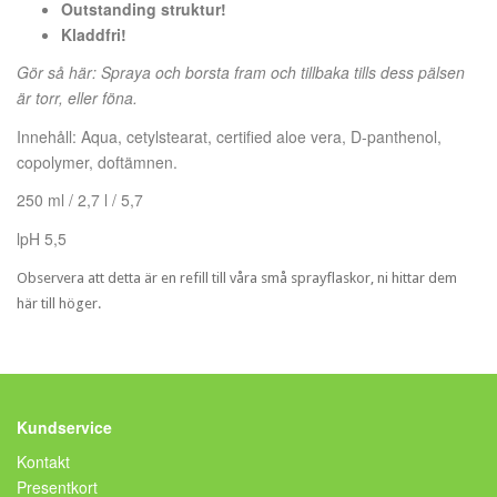
Outstanding struktur!
Kladdfri!
Gör så här: Spraya och borsta fram och tillbaka tills dess pälsen
är torr, eller föna.
Innehåll: Aqua, cetylstearat, certified aloe vera, D-panthenol,
copolymer, doftämnen.
250 ml / 2,7 l / 5,7
lpH 5,5
Observera att detta är en refill till våra små sprayflaskor, ni hittar dem
här till höger.
Kundservice
Kontakt
Presentkort