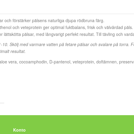
och förstärker pälsens naturliga djupa rödbruna färg.
enol och veteprotein ger optimal fuktbalans, frisk och välvårdad päl
lättskötta pälsar, med långvarigt perfekt resultat. Till tävling och vard
1-10. Skölj med varmare vatten på fetare pälsar och svalare på torra. F
lt resultat.
ad aloe vera, cocoamphodin, D-pantenol, veteprotein, doftämnen, preserv
Konto