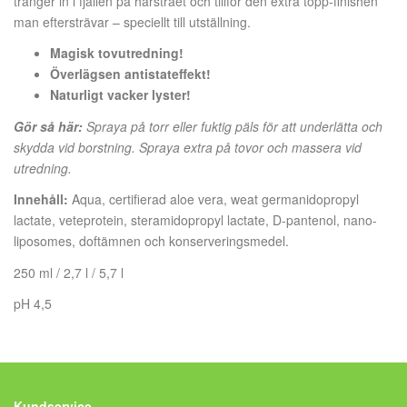
tränger in i fjällen på hårstrået och tillför den extra topp-finishen
man eftersträvar – speciellt till utställning.
Magisk tovutredning!
Överlägsen antistateffekt!
Naturligt vacker lyster!
Gör så här:
Spraya på torr eller fuktig päls för att underlätta och
skydda vid borstning. Spraya extra på tovor och massera vid
utredning.
Innehåll:
Aqua, certifierad aloe vera, weat germanidopropyl
lactate, veteprotein, steramidopropyl lactate, D-pantenol, nano-
liposomes, doftämnen och konserveringsmedel.
250 ml / 2,7 l / 5,7 l
pH 4,5
Kundservice